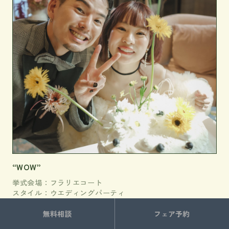
“WOW”
挙式会場：フラリエコート
スタイル：ウエディングパーティ
参列人数：50名
季 節：春
無料相談
フェア予約