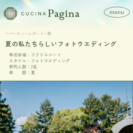
menu
close
パーティーレポート一覧
夏の私たちらしいフォトウエディング
挙式会場：フラリエコート
スタイル：フォトウエディング
参列人数：2名
季 節：夏